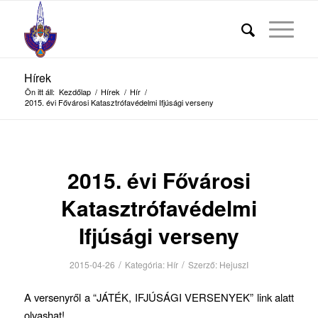
Hírek
Ön itt áll:
Kezdőlap
/
Hírek
/
Hír
/
2015. évi Fővárosi Katasztrófavédelmi Ifjúsági verseny
2015. évi Fővárosi
Katasztrófavédelmi
Ifjúsági verseny
/
/
2015-04-26
Kategória:
Hír
Szerző:
HejuszI
A versenyről a “JÁTÉK, IFJÚSÁGI VERSENYEK” link alatt
olvashat!