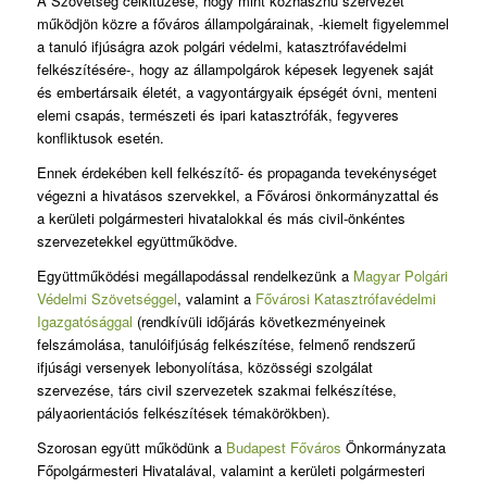
A Szövetség célkitűzése, hogy mint közhasznú szervezet
működjön közre a főváros állampolgárainak, -kiemelt figyelemmel
a tanuló ifjúságra azok polgári védelmi, katasztrófavédelmi
felkészítésére-, hogy az állampolgárok képesek legyenek saját
és embertársaik életét, a vagyontárgyaik épségét óvni, menteni
elemi csapás, természeti és ipari katasztrófák, fegyveres
konfliktusok esetén.
Ennek érdekében kell felkészítő- és propaganda tevekénységet
végezni a hivatásos szervekkel, a Fővárosi önkormányzattal és
a kerületi polgármesteri hivatalokkal és más civil-önkéntes
szervezetekkel együttműködve.
Együttműködési megállapodással rendelkezünk a
Magyar Polgári
Védelmi Szövetséggel
, valamint a
Fővárosi Katasztrófavédelmi
Igazgatósággal
(rendkívüli időjárás következményeinek
felszámolása, tanulóifjúság felkészítése, felmenő rendszerű
ifjúsági versenyek lebonyolítása, közösségi szolgálat
szervezése, társ civil szervezetek szakmai felkészítése,
pályaorientációs felkészítések témakörökben).
Szorosan együtt működünk a
Budapest Főváros
Önkormányzata
Főpolgármesteri Hivatalával, valamint a kerületi polgármesteri