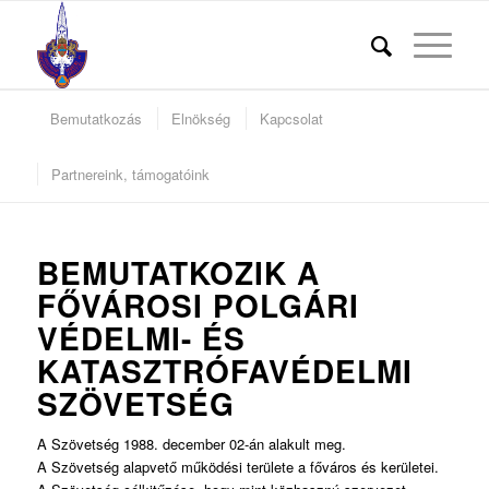
Bemutatkozás
Elnökség
Kapcsolat
Partnereink, támogatóink
BEMUTATKOZIK A
FŐVÁROSI POLGÁRI
VÉDELMI- ÉS
KATASZTRÓFAVÉDELMI
SZÖVETSÉG
A Szövetség 1988. december 02-án alakult meg.
A Szövetség alapvető működési területe a főváros és kerületei.