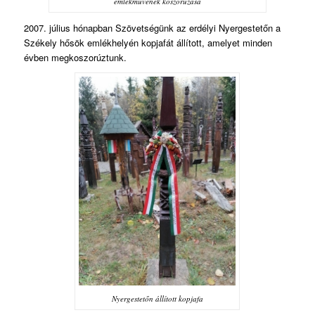
emlékművének koszorúzása
2007. július hónapban Szövetségünk az erdélyi Nyergestetőn a
Székely hősök emlékhelyén kopjafát állított, amelyet minden
évben megkoszorúztunk.
Nyergestetőn állított kopjafa