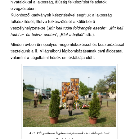
hivatalokkal a lakosság, ifjúság felkészítési feladatok
elvégzésében.
Különböző kiadványok készítésével segítjük a lakosság
felkészítését, illetve felkészülését a különböző
veszélyhelyzetekre („
Mit kell tudni földrengés esetén
”, „
Mit kell
tudni ár- és belvíz esetén
”, „
Kiút a bajból
” stb.).
Minden évben ünnepélyes megemlékezéssel és koszorúzással
tisztelgünk a II. Világháború légibombázásainak civil áldozatai,
valamint a Légoltalmi hősök emléktáblája előtt.
A II. Világháború légibombázásainak civil áldozatainak