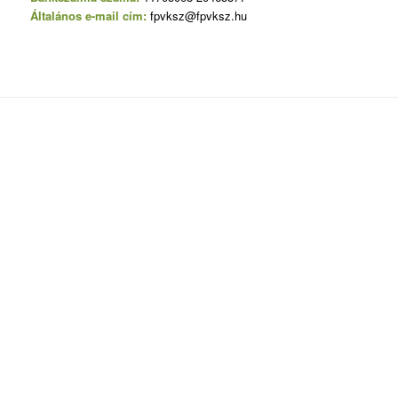
Általános e-mail cím:
fpvksz@fpvksz.hu