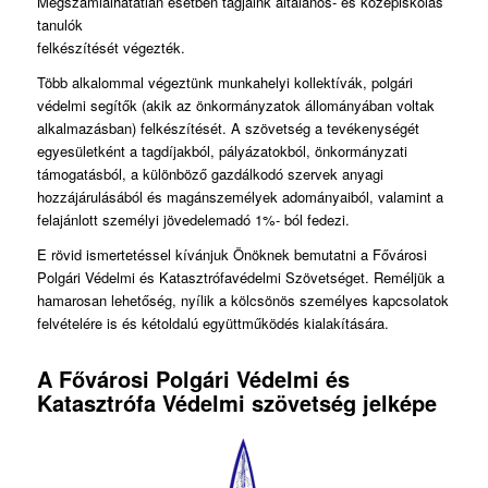
Megszámlálhatatlan esetben tagjaink általános- és középiskolás
tanulók
felkészítését végezték.
Több alkalommal végeztünk munkahelyi kollektívák, polgári
védelmi segítők (akik az önkormányzatok állományában voltak
alkalmazásban) felkészítését. A szövetség a tevékenységét
egyesületként a tagdíjakból, pályázatokból, önkormányzati
támogatásból, a különböző gazdálkodó szervek anyagi
hozzájárulásából és magánszemélyek adományaiból, valamint a
felajánlott személyi jövedelemadó 1%- ból fedezi.
E rövid ismertetéssel kívánjuk Önöknek bemutatni a Fővárosi
Polgári Védelmi és Katasztrófavédelmi Szövetséget. Reméljük a
hamarosan lehetőség, nyílik a kölcsönös személyes kapcsolatok
felvételére is és kétoldalú együttműködés kialakítására.
A Fővárosi Polgári Védelmi és
Katasztrófa Védelmi szövetség jelképe