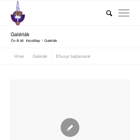
Galériák
Ön itt áll:
Kezdőlap
/
Galériák
Hírek
Galériák
Elhunyt bajtársaink