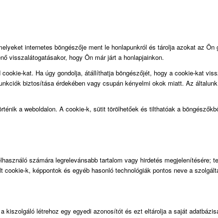
amelyeket internetes böngészője ment le honlapunkról és tárolja azokat az Ön
nő visszalátogatásakor, hogy Ön már járt a honlapjainkon.
d cookie-kat. Ha úgy gondolja, átállíthatja böngészőjét, hogy a cookie-kat vi
funkciók biztosítása érdekében vagy csupán kényelmi okok miatt. Az általunk 
ténik a weboldalon. A cookie-k, sütit törölhetőek és tilthatóak a böngészőkből
Felhasználó számára legrelevánsabb tartalom vagy hirdetés megjelenítésére; t
 cookie-k, képpontok és egyéb hasonló technológiák pontos neve a szolgáltatás
 a kiszolgáló létrehoz egy egyedi azonosítót és ezt eltárolja a saját adatbázi