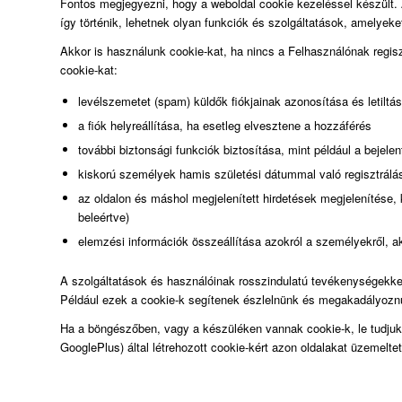
Fontos megjegyezni, hogy a weboldal cookie kezeléssel készült.
így történik, lehetnek olyan funkciók és szolgáltatások, amelyek
Akkor is használunk cookie-kat, ha nincs a Felhasználónak regisztr
cookie-kat:
levélszemetet (spam) küldők fiókjainak azonosítása és letiltá
a fiók helyreállítása, ha esetleg elvesztene a hozzáférés
további biztonsági funkciók biztosítása, mint például a bejel
kiskorú személyek hamis születési dátummal való regisztrá
az oldalon és máshol megjelenített hirdetések megjelenítése, 
beleértve)
elemzési információk összeállítása azokról a személyekről, ak
A szolgáltatások és használóinak rosszindulatú tevékenységekkel
Például ezek a cookie-k segítenek észlelnünk és megakadályoznu
Ha a böngészőben, vagy a készüléken vannak cookie-k, le tudjuk 
GooglePlus) által létrehozott cookie-kért azon oldalakat üzemeltet