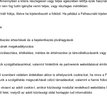
 Amennyiben a kliens részlegesen vagy teljes egészében letiltja ezek hasz
et nem fog tudni igénybe venni teljes, vagy részleges mértékben.
ált fiókja, illetve ha kijelentkezett a fiókból. Ha például a Felhasználó kij
sa
entkezési értesítések és a bejelentkezés-jóváhagyások
lásának megakadályozása
kiválasztása, értékelése, mérése és értelmezése (a társvállalkozásaink vagy 
ik szolgáltatásainkkal, valamint hirdetőink és partnereink weboldalaival érin
 szembeni védelem érdekében akkor is elhelyezünk cookie-kat, ha nincs a Fel
nk a szolgáltatás megszakítását célzó támadásokat, valamint a hamis fióko
olvasni az adott cookie-t, amikor közösségi modullal rendelkező weboldalra l
ő felel, melyről az adott közösségi oldal honlapján tud informálódni.