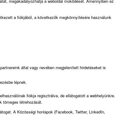
nálatát, megakadályozhatja a weboldal működését. Amennyiben ez
elentkezett a fiókjából, a következők megkönnyítésére használunk
partnereink által vagy nevében megjelenített hirdetéseket is
tkezésbe lépnek.
használónak fiókja regisztrálva, de ellátogatott a webhelyünkre.
k tömeges létrehozását.
átogat. A Közösségi honlapok (Facebook, Twitter, LinkedIn,