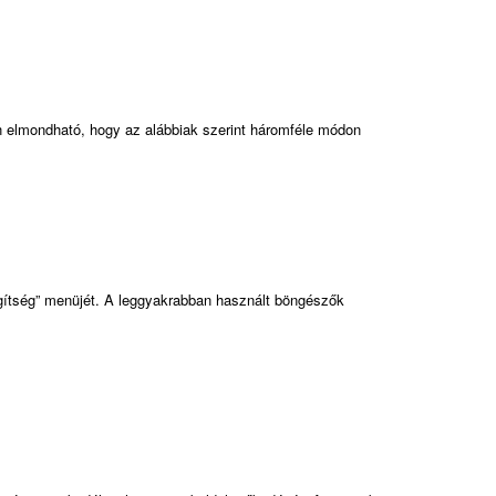
n elmondható, hogy az alábbiak szerint háromféle módon
egítség” menüjét. A leggyakrabban használt böngészők