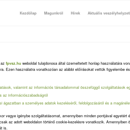
Kezdőlap
Magunkról
Hírek
Aktuális veszélyhelyzet
) az
fpvsz.hu
weboldal tulajdonosa által üzemeltetett honlap használatára von
okra. Ezen használatra vonatkozóan az alábbi előírásokat vettük figyelembe 
ltatások, valamint az információs társadalommal összefüggő szolgáltatások e
és az információszabadságról
lési ágazatban a személyes adatok kezeléséről, feldolgozásáról és a magánélet
or vegye igénybe szolgáltatásomat, amennyiben minden pontjával egyetért é
 csak az adott weboldalon történő cookie-kezelésre vonatkozik. Amennyiben ön 
t is.