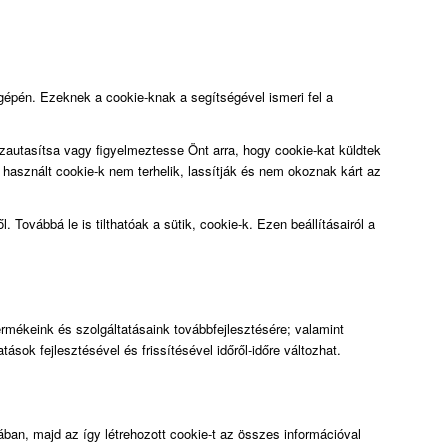
 gépén. Ezeknek a cookie-knak a segítségével ismeri fel a
sszautasítsa vagy figyelmeztesse Önt arra, hogy cookie-kat küldtek
használt cookie-k nem terhelik, lassítják és nem okoznak kárt az
. Továbbá le is tilthatóak a sütik, cookie-k. Ezen beállításairól a
ermékeink és szolgáltatásaink továbbfejlesztésére; valamint
ok fejlesztésével és frissítésével időről-időre változhat.
sában, majd az így létrehozott cookie-t az összes információval