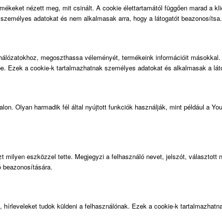
rmékeket nézett meg, mit csinált. A cookie élettartamától függően marad a kl
 személyes adatokat és nem alkalmasak arra, hogy a látogatót beazonosítsa.
álózatokhoz, megoszthassa véleményét, termékeink információit másokkal. oly
ube. Ezek a cookie-k tartalmazhatnak személyes adatokat és alkalmasak a lá
alon. Olyan harmadik fél által nyújtott funkciók használják, mint például a
t milyen eszközzel tette. Megjegyzi a felhasználó nevet, jelszót, választott 
ó beazonosítására.
 hírleveleket tudok küldeni a felhasználónak. Ezek a cookie-k tartalmazhat