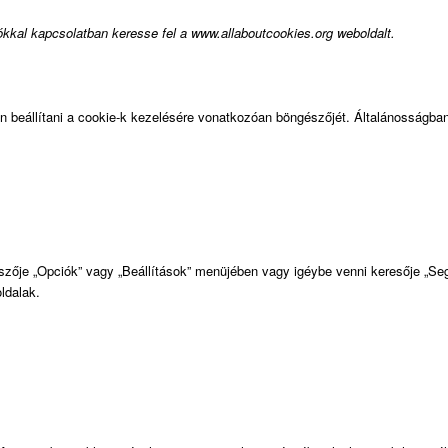
ciókkal kapcsolatban keresse fel a www.allaboutcookies.org weboldalt.
n beállítani a cookie-k kezelésére vonatkozóan böngészőjét. Általánosságba
észője „Opciók” vagy „Beállítások” menüjében vagy igéybe venni keresője „S
ldalak.