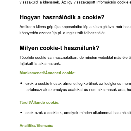
visszaküldi a kliensnek. Az így visszakapott információs cookie e
Hogyan használódik a cookie?
Amikor a kliens gép újra kapcsolatba lép a kiszolgálóval már hozzác
könnyedén azonosítja pl. a regisztrált felhasználót.
Milyen cookie-t használunk?
Többféle cookie van használatban, de minden weboldal másféle típ
fajtákatt is alkalmazunk.
Munkameneti/Átmeneti cookie:
ezek a cookie-k csak átmenetileg kerülnek az ideiglenes memó
tartalmaznak személyes adatokat és nem alkalmasak arra, hog
Tárolt/Állandó cookie:
ezek azok a cookie-k, amelyek minden alkalommal használatba k
Analitika/Elemzés: