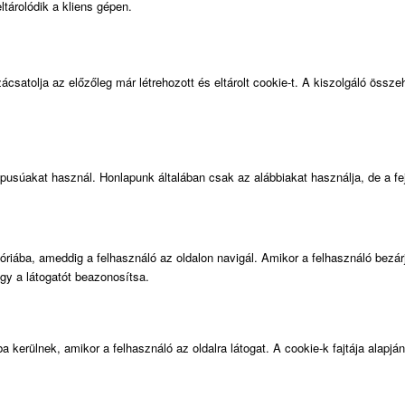
ltárolódik a kliens gépen.
satolja az előzőleg már létrehozott és eltárolt cookie-t. A kiszolgáló összehas
usúakat használ. Honlapunk általában csak az alábbiakat használja, de a fejl
riába, ameddig a felhasználó az oldalon navigál. Amikor a felhasználó bezár
y a látogatót beazonosítsa.
erülnek, amikor a felhasználó az oldalra látogat. A cookie-k fajtája alapján