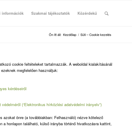
i információk
Szakmai tájékoztatók
Közérdekű
Ön itt áll:
Kezdőlap
/
Süti – Cookie kezelés
atkozó cookie feltételeket tartalmazzák. A weboldal kialakításánál
és ezeknek megfelelően használjuk:
gyes kérdéseiről
 védelméről (“Elektronikus hírközlési adatvédelmi irányelv”)
s azokat önre (a továbbiakban: Felhasználó) nézve kötelező
a honlapon található, külső irányba történő hivatkozásra kattint,