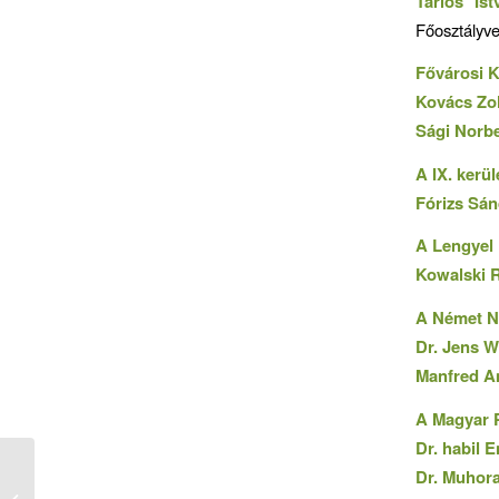
Tarlós Is
Főosztályve
Fővárosi K
Kovács Zol
Sági Norbe
A IX. kerü
Fórizs Sán
A Lengyel
Kowalski 
A Német N
Dr. Jens W
Manfred A
A Magyar P
Dr. habil 
Dr. Muhor
Köszönet tagjainknak és