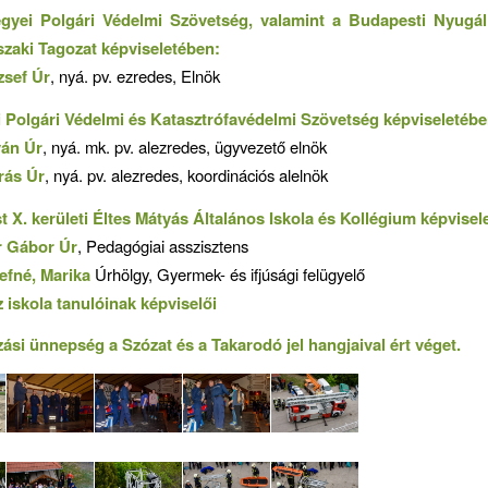
gyei Polgári Védelmi Szövetség, valamint a Budapesti Nyugá
szaki Tagozat képviseletében:
zsef Úr
, nyá. pv. ezredes, Elnök
 Polgári Védelmi és Katasztrófavédelmi Szövetség képviseletébe
ván Úr
, nyá. mk. pv. alezredes, ügyvezető elnök
rás Úr
, nyá. pv. alezredes, koordinációs alelnök
 X. kerületi Éltes Mátyás Általános Iskola és Kollégium képvisel
r Gábor Úr
, Pedagógiai asszisztens
efné, Marika
Úrhölgy, Gyermek- és ifjúsági felügyelő
z iskola tanulóinak képviselői
ási ünnepség a Szózat és a Takarodó jel hangjaival ért véget.