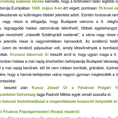
zövetség szakmai elnöke
kiemelte, hogy a történelem talán legtöbb civ
áborúja Európában
1945. május 9-én
ért végett, pontosan
70 évvel ez
kezésnek ez különleges többlet jelentést adott. Szintén fontosnak tart
k nagy része is elfogadja, hogy Budapest ostroma a II. világh
b, legnagyobb hatású ostromának tekinthető, többek egybehangz
gal nevezhető „második Sztálingrádi csatának”, a város nagy része e
ek jelentős része is nagymértékben károsodott. Az emlékmű felállí
i üzem és rendező pályaudvar volt, amely létesítmények a bombázá
oltak.
Orovecz tábornok Úr
beszélt arról is, hogy ugyan maga a II.
azonban hatása a mai napig érezhetően befolyásolja Budapest lakosság
 a mai napig kerülnek, elő fel nem robban bombák, gránátok, tüzérsé
nére, hogy a harcok befejezése utána nagyon gyorsan megkezdték a t
ntesítést.
i beszéd után
Kuncz József Úr a Fővárosi Polgári V
avédelmi Szövetség
tagja Radnóti Miklós egyik versét szavalta el.
n katonai tiszteletadással a megemlékezés koszorúit helyezték el:
 Főváros Főpolgármesteri Hivatal részéről: