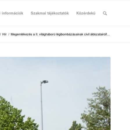
i információk
Szakmai tájékoztatók
Közérdekű
/
Hír
/
Megemlékezés a II. világháború légibombázásainak civil áldozatairól!...