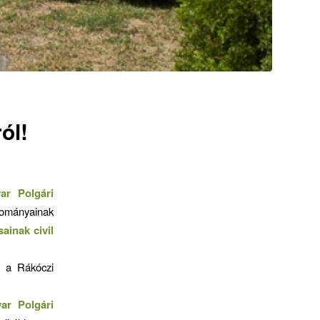
ól!
ar Polgári
yományainak
ainak civil
, a Rákóczi
ar Polgári