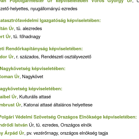
tván Főpolgármester Úr képviseletében Vörös György Úr
, Ü
zető-helyettes, nyugállományú ezredes
atasztrófavédelmi Igazgatóság képviseletében:
tán Úr
, tü. alezredes
rt Úr
, tü. főhadnagy
leti Rendőrkapitányság képviseletében:
dor Úr
, r. százados, Rendészeti osztályvezető
 Nagykövetség képviseletében:
Roman Úr
, Nagykövet
agykövetség képviseletében:
aibel Úr
, Kulturális attasé
mbrust Úr
, Katonai attasé általános helyettese
olgári Védelmi Szövetség Országos Elnöksége képviseletében:
Endrődi István
Úr, tü. ezredes, Országos elnök
ay Árpád Úr
, pv. vezérőrnagy, országos elnökség tagja