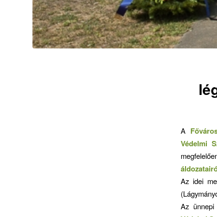
lé
A
Főváros
Védelmi S
megfelelőe
áldozatairó
Az idei me
(Lágymányos
Az ünnepi