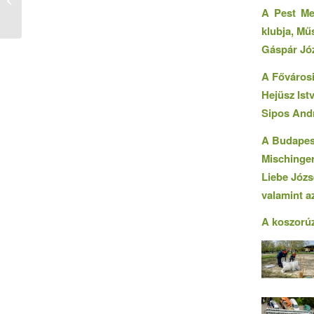
együttműködő partnereinknek!
A Pest Me
klubja, Mű
Gáspár Jó
A Fővárosi
Hejüsz Ist
Sipos And
A Budapest
Mischinge
Liebe Józs
valamint a
A koszorúz