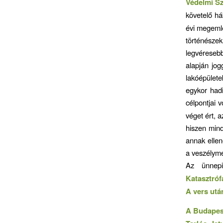
Védelmi S
követelő h
évi megemlé
történésze
legvéreseb
alapján jog
lakóépület
egykor had
célpontjai v
véget ért, 
hiszen mind
annak elle
a veszélyme
Az ünnep
Katasztróf
A vers utá
A Budapest