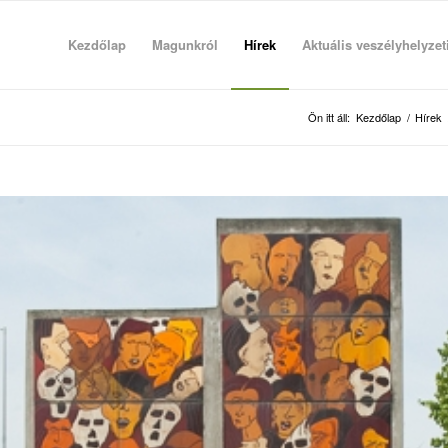
Kezdőlap
Magunkról
Hírek
Aktuális veszélyhelyzet
Ön itt áll:
Kezdőlap
/
Hírek