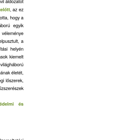
il áldozatot
előtt
, az ez
otta, hogy a
áború egyik
ó véleménye
lpusztult, a
tási helyén
sok kiemelt
 világháború
ának életét,
gi lőszerek,
űzszerészek
édelmi és