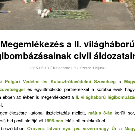
Megemlékezés a II. világháború
gibombázásainak civil áldozatair
/
/
2015-05-10
Kategória:
Hír
Szerző:
HejuszI
i Polgári Védelmi és Katasztrófavédelmi Szövetség
a
Magy
zövetséggel
és együttműködő partnereikkel a korábbi évek hag
n ebben az évben is megemlékezett a
II. világháború légibombázás
l
.
gemlékezésre katonai tiszteletadás mellett,
május 8-án
került sor
i) híd pesti hídfőjénél
1998-ban
felállított emlékműnél.
 beszédében
Orovecz István nyá. pv. vezérőrnagy Úr a Magy