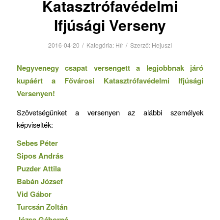
Katasztrófavédelmi
Ifjúsági Verseny
/
/
2016-04-20
Kategória:
Hír
Szerző:
HejuszI
Negyvenegy csapat versengett a legjobbnak járó
kupáért a Fővárosi Katasztrófavédelmi Ifjúsági
Versenyen!
Szövetségünket a versenyen az alábbi személyek
képviselték:
Sebes Péter
Sipos András
Puzder Attila
Babán József
Vid Gábor
Turcsán Zoltán
Józsa Gáborné