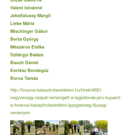
Valent Istvánné
Jekelfalussy Margit
Liebe Mária
Mischinger Gábor
Berta György
Mészáros Etelka
Szilárgyi Balázs
Bauch Dániel
Kertész Bendegúz
Boros Tamás
http://fovaros.katasztrofavedelem.hu/hirek/4681-
negyvenegy-csapat-versengett-a-legjobbnak-jaro-kupaert-
a-fovarosi-katasztrofavedelmi-igazgatosag-ifjusagi-
versenyen