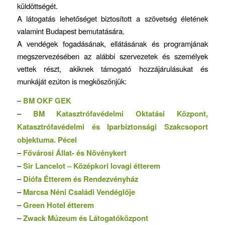
küldöttségét.
A látogatás lehetőséget biztosított a szövetség életének
valamint Budapest bemutatására.
A vendégek fogadásának, ellátásának és programjának
megszervezésében az alábbi szervezetek és személyek
vettek részt, akiknek támogató hozzájárulásukat és
munkáját ezúton is megköszönjük:
–
BM OKF GEK
–
BM Katasztrófavédelmi Oktatási Központ,
Katasztrófavédelmi és Iparbiztonsági Szakcsoport
objektuma. Pécel
–
Fővárosi Állat- és Növénykert
–
Sir Lancelot – Középkori lovagi étterem
–
Diófa Étterem és Rendezvényház
–
Marcsa Néni Családi Vendéglője
–
Green Hotel étterem
–
Zwack Múzeum és Látogatóközpont