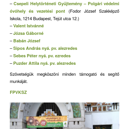
–
Csepeli Helytörténeti Gyűjtemény – Polgári védelmi
óvóhely és vezetési pont
(Fodor József Szakképző
Iskola, 1214 Budapest, Tejút utca 12.)
–
Valent Istvánné
–
Józsa Gáborné
–
Babán József
–
Sipos András nyá. pv. alezredes
–
Sebes Péter nyá. pv. ezredes
–
Puzder Attila nyá. pv. alezredes
Szövetségük megköszöni minden támogató és segítő
munkáját.
FPVKSZ