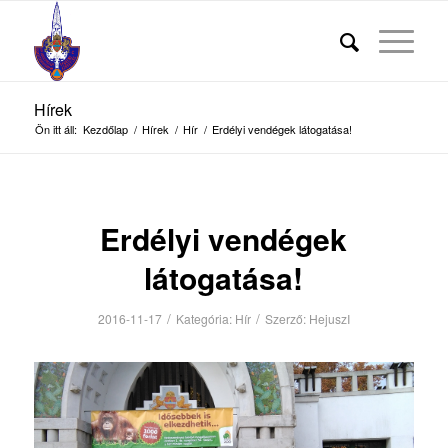
Hírek
Ön itt áll:
Kezdőlap
/
Hírek
/
Hír
/
Erdélyi vendégek látogatása!
Erdélyi vendégek
látogatása!
/
/
2016-11-17
Kategória:
Hír
Szerző:
HejuszI