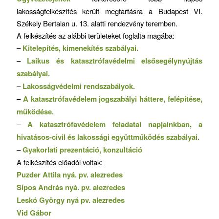
lakosságfelkészítés került megtartásra a Budapest VI.
Székely Bertalan u. 13. alatti rendezvény teremben.
A felkészítés az alábbi területeket foglalta magába:
–
Kitelepítés, kimenekítés szabályai.
–
Laikus és katasztrófavédelmi elsősegélynyújtás
szabályai.
–
Lakosságvédelmi rendszabályok.
–
A katasztrófavédelem jogszabályi háttere, felépítése,
működése.
–
A katasztrófavédelem feladatai napjainkban, a
hivatásos-civil és lakossági együttműködés szabályai.
–
Gyakorlati prezentáció, konzultáció
A felkészítés előadói voltak:
Puzder Attila nyá. pv. alezredes
Sípos András nyá. pv. alezredes
Leskó György nyá pv. alezredes
Vid Gábor