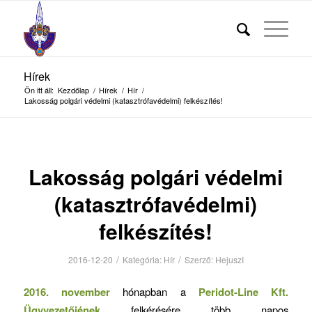
Hírek
Ön itt áll:
Kezdőlap
/
Hírek
/
Hír
/
Lakosság polgári védelmi (katasztrófavédelmi) felkészítés!
Lakosság polgári védelmi
(katasztrófavédelmi)
felkészítés!
/
/
2016-12-20
Kategória:
Hír
Szerző:
HejuszI
2016. november
hónapban a
Peridot-Line Kft.
Ügyvezetőjének
felkérésére több napos