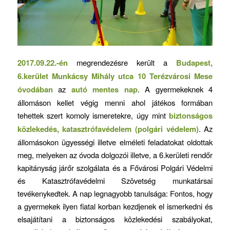
2017.09.22.-én
megrendezésre került a
Budapest,
6.kerület Munkácsy Mihály utca 10 Terézvárosi Mese
óvodában
az
autó mentes nap
. A gyermekeknek 4
állomáson kellet végig menni ahol játékos formában
tehettek szert komoly ismeretekre, úgy mint
biztonságos
közlekedés, katasztrófavédelem (polgári védelem)
. Az
állomásokon ügyességi illetve elméleti feladatokat oldottak
meg, melyeken az óvoda dolgozói illetve, a 6.kerületi rendőr
kapitányság járőr szolgálata és a Fővárosi Polgári Védelmi
és Katasztrófavédelmi Szövetség munkatársai
tevékenykedtek. A nap legnagyobb tanulsága: Fontos, hogy
a gyermekek ilyen fiatal korban kezdjenek el ismerkedni és
elsajátítani a biztonságos közlekedési szabályokat,