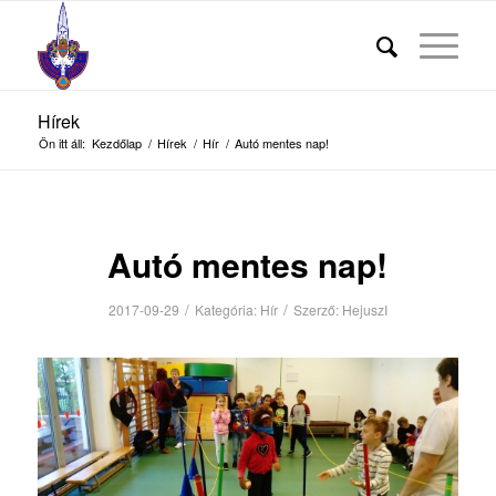
Hírek
Ön itt áll:
Kezdőlap
/
Hírek
/
Hír
/
Autó mentes nap!
Autó mentes nap!
/
/
2017-09-29
Kategória:
Hír
Szerző:
HejuszI