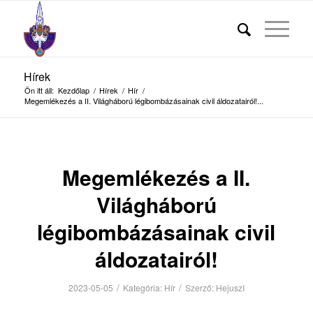
Hírek
Ön itt áll:
Kezdőlap
/
Hírek
/
Hír
/
Megemlékezés a II. Világháború légibombázásainak civil áldozatairól!...
Megemlékezés a II.
Világháború
légibombázásainak civil
áldozatairól!
/
/
2023-05-05
Kategória:
Hír
Szerző:
HejuszI