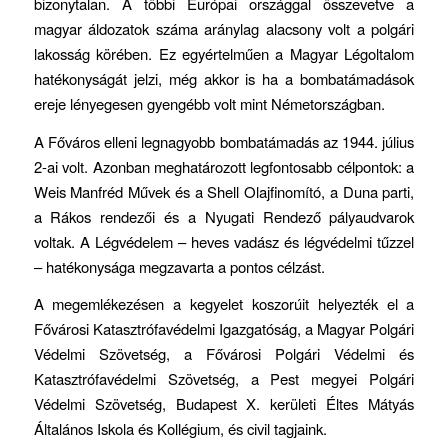
bizonytalan. A többi Európai országgal összevetve a
magyar áldozatok száma aránylag alacsony volt a polgári
lakosság körében. Ez egyértelműen a Magyar Légoltalom
hatékonyságát jelzi, még akkor is ha a bombatámadások
ereje lényegesen gyengébb volt mint Németországban.
A Főváros elleni legnagyobb bombatámadás az 1944. július
2-ai volt. Azonban meghatározott legfontosabb célpontok: a
Weis Manfréd Művek és a Shell Olajfinomító, a Duna parti,
a Rákos rendezői és a Nyugati Rendező pályaudvarok
voltak. A Légvédelem – heves vadász és légvédelmi tűzzel
– hatékonysága megzavarta a pontos célzást.
A megemlékezésen a kegyelet koszorúit helyezték el a
Fővárosi Katasztrófavédelmi Igazgatóság, a Magyar Polgári
Védelmi Szövetség, a Fővárosi Polgári Védelmi és
Katasztrófavédelmi Szövetség, a Pest megyei Polgári
Védelmi Szövetség, Budapest X. kerületi Éltes Mátyás
Általános Iskola és Kollégium, és civil tagjaink.