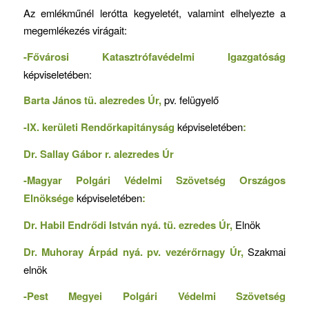
Az emlékműnél lerótta kegyeletét, valamint elhelyezte a
megemlékezés virágait:
-Fővárosi Katasztrófavédelmi Igazgatóság
képviseletében:
Barta János tü. alezredes Úr,
pv. felügyelő
-IX. kerületi Rendőrkapitányság
képviseletében
:
Dr. Sallay Gábor r. alezredes Úr
-Magyar Polgári Védelmi Szövetség Országos
Elnöksége
képviseletében
:
Dr. Habil Endrődi István nyá. tü. ezredes Úr,
Elnök
Dr. Muhoray Árpád nyá. pv. vezérőrnagy Úr,
Szakmai
elnök
-Pest Megyei Polgári Védelmi Szövetség