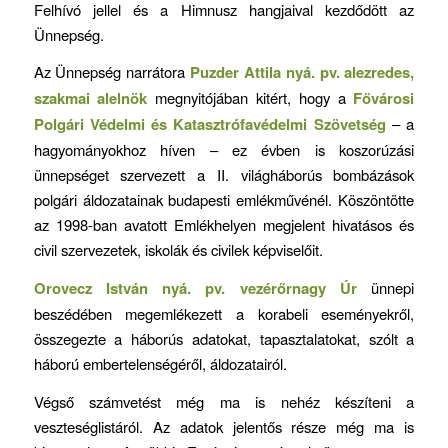
Felhívó jellel és a Himnusz hangjaival kezdődött az
Ünnepség.
Az Ünnepség narrátora
Puzder Attila nyá. pv. alezredes,
szakmai alelnök
megnyitójában kitért, hogy a
Fővárosi
Polgári Védelmi és Katasztrófavédelmi Szövetség
– a
hagyományokhoz híven – ez évben is koszorúzási
ünnepséget szervezett a II. világháborús bombázások
polgári áldozatainak budapesti emlékművénél. Köszöntötte
az 1998-ban avatott Emlékhelyen megjelent hivatásos és
civil szervezetek, iskolák és civilek képviselőit.
Orovecz István nyá. pv. vezérőrnagy Úr
ünnepi
beszédében megemlékezett a korabeli eseményekről,
összegezte a háborús adatokat, tapasztalatokat, szólt a
háború embertelenségéről, áldozatairól.
Végső számvetést még ma is nehéz készíteni a
veszteséglistáról. Az adatok jelentős része még ma is