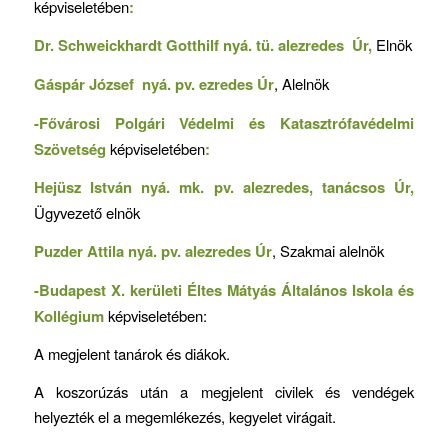
képviseletében
:
Dr. Schweickhardt Gotthilf nyá. tü. alezredes
Úr,
Elnök
Gáspár József nyá. pv. ezredes Úr
, Alelnök
-Fővárosi Polgári Védelmi és Katasztrófavédelmi
Szövetség
képviseletében
:
Hejüsz István nyá. mk. pv. alezredes, tanácsos Úr,
Ügyvezető elnök
Puzder Attila nyá. pv. alezredes Úr
, Szakmai alelnök
-Budapest X. kerületi Éltes Mátyás Általános Iskola és
Kollégium
képviseletében:
A megjelent tanárok és diákok.
A koszorúzás után a megjelent civilek és vendégek
helyezték el a megemlékezés, kegyelet virágait.