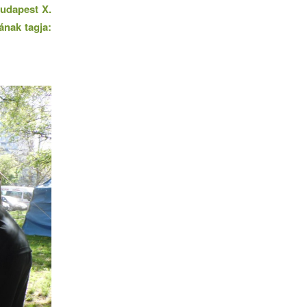
udapest X.
atának
tagja: