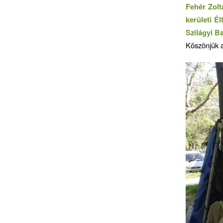
Fehér Zolt
kerületi É
Szilágyi Ba
Köszönjük a