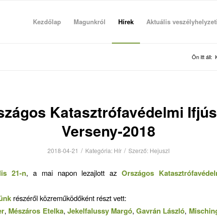
Kezdőlap
Magunkról
Hírek
Aktuális veszélyhelyzet
Ön itt áll:
szágos Katasztrófavédelmi Ifjús
Verseny-2018
/
/
2018-04-21
Kategória:
Hír
Szerző:
HejuszI
lis 21-n
, a mai napon lezajlott az
Országos Katasztrófavédelm
ünk
részéről közreműködőként részt vett:
er
,
Mészáros Etelka
,
Jekelfalussy Margó
,
Gavrán László
,
Mischin