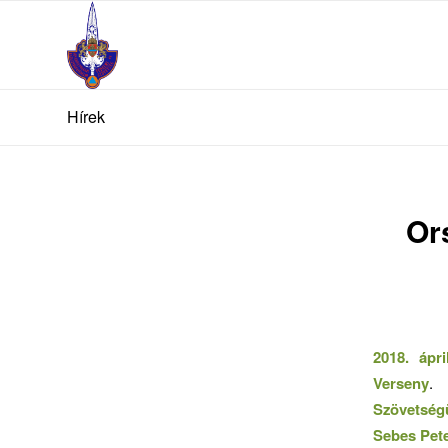
Hírek
Or
2018. ápri
Verseny
.
Szövetség
Sebes Pet