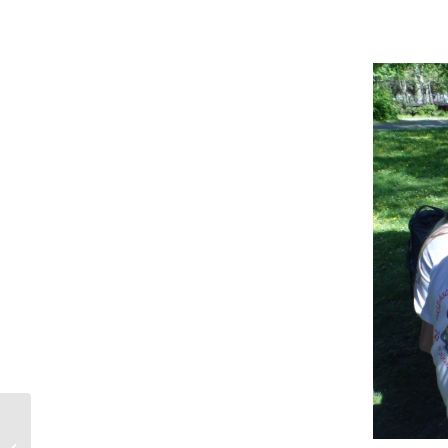
Fővárosi Katasztrófavédelmi Ifjúsági