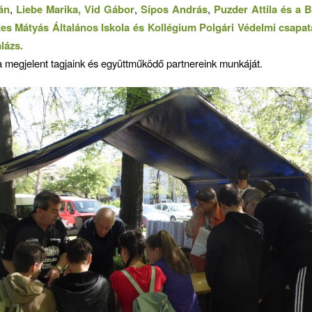
án
,
Liebe Marika,
Vid Gábor
,
Sípos András
,
Puzder Attila
és a
B
ltes Mátyás Általános Iskola és Kollégium Polgári Védelmi csap
lázs.
 megjelent tagjaink és együttműködő partnereink munkáját.