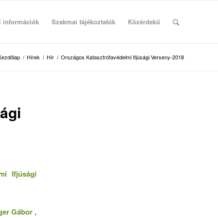
i információk
Szakmai tájékoztatók
Közérdekű
Kezdőlap
/
Hírek
/
Hír
/
Országos Katasztrófavédelmi Ifjúsági Verseny-2018
ági
i Ifjúsági
ger Gábor
,