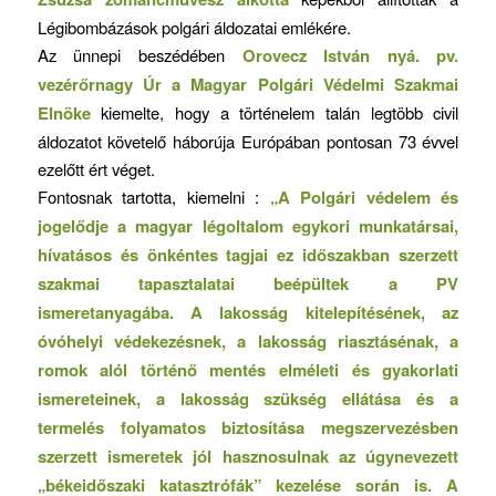
Légibombázások polgári áldozatai emlékére.
Az ünnepi beszédében
Orovecz István nyá. pv.
vezérőrnagy Úr a Magyar Polgári Védelmi Szakmai
Elnöke
kiemelte, hogy a történelem talán legtöbb civil
áldozatot követelő háborúja Európában pontosan 73 évvel
ezelőtt ért véget.
Fontosnak tartotta, kiemelni :
„A Polgári védelem és
jogelődje a magyar légoltalom egykori munkatársai,
hívatásos és önkéntes tagjai ez időszakban szerzett
szakmai tapasztalatai beépültek a PV
ismeretanyagába. A lakosság kitelepítésének, az
óvóhelyi védekezésnek, a lakosság riasztásénak, a
romok alól történő mentés elméleti és gyakorlati
ismereteinek, a lakosság szükség ellátása és a
termelés folyamatos biztosítása megszervezésben
szerzett ismeretek jól hasznosulnak az úgynevezett
„békeidőszaki katasztrófák” kezelése során is. A