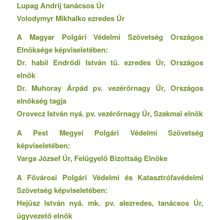
Lupag Andrij tanácsos Úr
Volodymyr Mikhalko ezredes Úr
A Magyar Polgári Védelmi Szövetség Országos
Elnöksége képviseletében:
Dr. habil Endrődi István tü. ezredes Úr, Országos
elnök
Dr. Muhoray Árpád pv. vezérőrnagy Úr, Országos
elnökség tagja
Orovecz István nyá. pv. vezérőrnagy Úr, Szakmai elnök
A Pest Megyei Polgári Védelmi Szövetség
képviseletében:
Varga József Úr, Felügyelő Bizottság Elnöke
A Fővárosi Polgári Védelmi és Katasztrófavédelmi
Szövetség képviseletében:
Hejüsz István nyá. mk. pv. alezredes, tanácsos Úr,
ügyvezető elnök