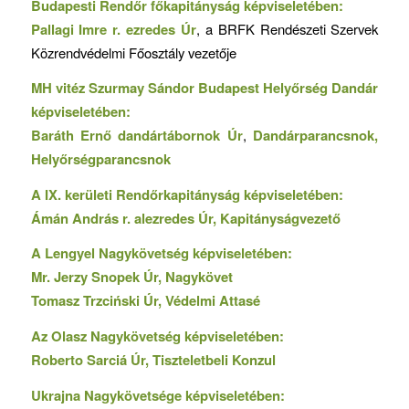
Budapesti Rendőr főkapitányság képviseletében:
Pallagi Imre r. ezredes Úr
, a BRFK Rendészeti Szervek
Közrendvédelmi Főosztály vezetője
MH vitéz Szurmay Sándor Budapest Helyőrség Dandár
képviseletében:
Baráth Ernő dandártábornok Úr
,
Dandárparancsnok,
Helyőrségparancsnok
A IX. kerületi Rendőrkapitányság képviseletében:
Ámán András r. alezredes Úr, Kapitányságvezető
A Lengyel Nagykövetség képviseletében:
Mr. Jerzy Snopek Úr, Nagykövet
Tomasz Trzciński Úr, Védelmi Attasé
Az Olasz Nagykövetség képviseletében:
Roberto Sarciá Úr, Tiszteletbeli Konzul
Ukrajna Nagykövetsége képviseletében: