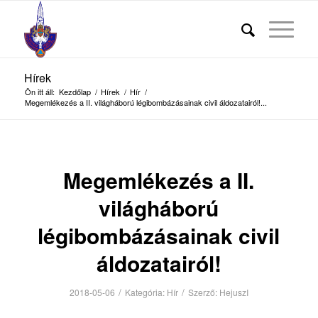
Hírek
Ön itt áll:
Kezdőlap
/
Hírek
/
Hír
/
Megemlékezés a II. világháború légibombázásainak civil áldozatairól!...
Megemlékezés a II.
világháború
légibombázásainak civil
áldozatairól!
/
/
2018-05-06
Kategória:
Hír
Szerző:
HejuszI