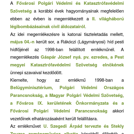
A
Fővárosi Polgári Védelmi és Katasztrófavédelmi
Szövetség
a korábbi évek hagyományainak megfelelően
ebben az évben is megemlékezett a
II. világháború
légibombázásainak civil áldozatairól
.
Az idei megemlékezésre is katonai tiszteletadás mellett,
május 04.-n
került sor, a Rákóczi (Lágymányosi) híd pesti
hídfőjénél az 1998-ban felállított emlékműnél. A
megemlékezés
Gáspár József nyá. pv. ezredes, a Pest
megyei Katasztrófavédelmi Szövetség elnökének
ünnepi szavaival kezdődött.
Kiemelte, hogy az emlékmű 1998-ban a
Belügyminisztérium, Polgári Védelmi Országos
Parancsnokság, a Magyar Polgári Védelmi Szövetség,
a Főváros IX. kerületének Önkormányzata és a
Fővárosi Polgári Védelmi Parancsnokság
akkori
vezetőinek elhatározásaként került felállításra.
Az emlékművet
U. Szegedi Árpád tervezte és Stekly
Zsuzsa zománcművész alkotta
képekből állították a