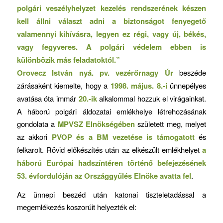
polgári veszélyhelyzet kezelés rendszerének készen
kell állni választ adni a biztonságot fenyegető
valamennyi kihívásra, legyen ez régi, vagy új, békés,
vagy fegyveres. A polgári védelem ebben is
különbözik más feladatoktól.”
Orovecz István nyá. pv. vezérőrnagy Úr
beszéde
zárásaként kiemelte, hogy a
1998. május. 8.-i
ünnepélyes
avatása óta immár
20.-ik
alkalommal hozzuk el virágainkat.
A háború polgári áldozatai emlékhelye létrehozásának
gondolata a
MPVSZ Elnökségében
született meg, melyet
az akkori
PVOP és a BM vezetése is támogatott
és
felkarolt. Rövid előkészítés után az elkészült emlékhelyet
a
háború Európai hadszíntéren történő befejezésének
53. évfordulóján az Országgyűlés Elnöke avatta fel
.
Az ünnepi beszéd után katonai tiszteletadással a
megemlékezés koszorúit helyezték el: