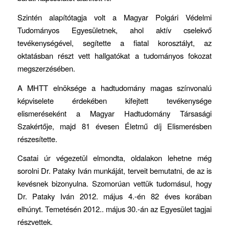
Szintén alapítótagja volt a Magyar Polgári Védelmi
Tudományos Egyesületnek, ahol aktív cselekvő
tevékenységével, segítette a fiatal korosztályt, az
oktatásban részt vett hallgatókat a tudományos fokozat
megszerzésében.
A MHTT elnöksége a hadtudomány magas színvonalú
képviselete érdekében kifejtett tevékenysége
elismeréseként a Magyar Hadtudomány Társasági
Szakértője, majd 81 évesen Életmű díj Elismerésben
részesítette.
Csatai úr végezetül elmondta, oldalakon lehetne még
sorolni Dr. Pataky Iván munkáját, terveit bemutatni, de az is
kevésnek bizonyulna. Szomorúan vettük tudomásul, hogy
Dr. Pataky Iván 2012. május 4.-én 82 éves korában
elhúnyt. Temetésén 2012.. május 30.-án az Egyesület tagjai
részvettek.