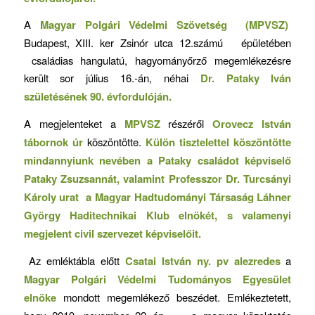
A
Magyar Polgári Védelmi Szövetség (MPVSZ)
Budapest, XIII. ker Zsinór utca 12.számú épületében
családias hangulatú, hagyományőrző megemlékezésre
került sor július 16.-án, néhai
Dr. Pataky Iván
születésének 90. évfordulóján.
A megjelenteket a
MPVSZ
részéről
Orovecz István
tábornok úr
köszöntötte.
Külön tisztelettel köszöntötte
mindannyiunk nevében a Pataky családot képviselő
Pataky Zsuzsannát, valamint Professzor Dr. Turcsányi
Károly urat a Magyar Hadtudományi Társaság Láhner
György Haditechnikai Klub elnökét, s valamenyi
megjelent civil szervezet képviselőit.
Az emléktábla előtt
Csatai István ny. pv alezredes
a
Magyar Polgári Védelmi Tudományos Egyesület
elnöke
mondott megemlékező beszédet. Emlékeztetett,