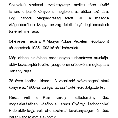
Sokoldalú szakmai tevékenysége mellett több kiváló
ismeretterjesztő könyve is megjelent az utókor számára.
Légi háború Magyarország felett I-II., a második
világháborúban Magyarország felett folyó légitámadások
történelmi leírása.
64 évesen megírta: A Magyar Polgári Védelem (légoltalom)
történetének 1935-1992 közötti időszakát.
Még ebben az évben eredményes tudományos munkája,
aktív közszerplői tevékenysége elismeréseként megkapta a
Tanárky-díjat.
78 éves korában kiadott „A vonakodó szövetséges” című
könyve az 1968-as „prágai tavasz” történetét dolgozta fel,
Részt vett a Kiss Károly Hadtudományi Klub
megalakításában, később a Láhner György Haditechnikai
Klub aktív tagja volt, ahol szakmai tevékenységén túl, több
baráti kapcsolatot alakított ki.