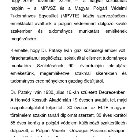
hogy 2019. november 22.-én, – a magyar közoktatás
napján – a MPVSZ és a Magyar Polgári Védelmi
Tudományos Egyesület (MPVTE) közös szervezésében
emléktáblát avattunk a polgári védelemért dolgozó kiváló
szakember és tudományos munkatárs emlékének
megőrzésére.
Kiemelte, hogy Dr. Pataky Iván igazi közösségi ember volt,
fáradhatatlanul segítőkész, sokak által elismert tudományos
munkatárs. Születésének 90. évfordulóján életútjára
emlékezünk, megemlékezve szakmai sikerekben és
tudományos eredményekben gazdag életútjáról.
Dr. Pataky Iván 1930.július 16.-án született Debrecenben.
A Honvéd Kossuth Akadémián 19 évesen avatták fel, majd
csapatszolgálatot teljesített. 30 évesen az ELTE magyar-
történelem szakán tanári diplomát szerzett. 30 éves korától
55 éves koráig a polgári védelem különbözö szakterületén
dolgozott, a Polgári Védelmi Országos Parancsnokságon,