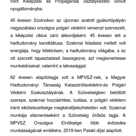
mint Kiképzési és Propaganda osztályvezető vonult
nyugállományba.
45 évesen Szolnokon az újonnan avatott gyakorlópályán
nagyszabású országos polgári védelmi versenyt szervezett,
a kiképzési ciklus záró akkordjaként. 45 évesen lett a
hadtudomány kandidátusa. Szakmai feladatai mellett volt
energiája, hogy kitekintsen, a hadtudomány világába, s az
ott szerzett tapasztalatait összegezve, azt megismertesse
munkatársaival, valamint a lakossággal.
62 évesen alapítótagja volt a MPVSZ-nek, a Magyar
Hadtudományi Társaság Katasztrófavédelmi-és Polgári
Védelmi Szakosztályának. A Szövetségben betöltött
szerepe, szakmai hozzáértése, tudása, a polgári védelem
iránti elkötelezettsége megkérdőjelezhetetlen volt. Szakmai
munkája elismeréseként a Szövetség örökös tagja. A
MPVSZ Országos Elnöksége több évtizedes
munkásságának emlékére, 2019-ben Pataki díjat alapított.