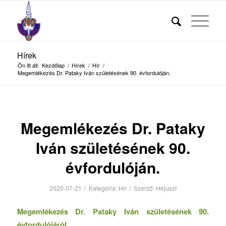
Hírek
Ön itt áll:
Kezdőlap
/
Hírek
/
Hír
/
Megemlékezés Dr. Pataky Iván születésének 90. évfordulóján.
Megemlékezés Dr. Pataky
Iván születésének 90.
évfordulóján.
/
/
2020-07-21
Kategória:
Hír
Szerző:
HejuszI
Megemlékezés Dr. Pataky Iván születésének 90.
évfordulójáról.