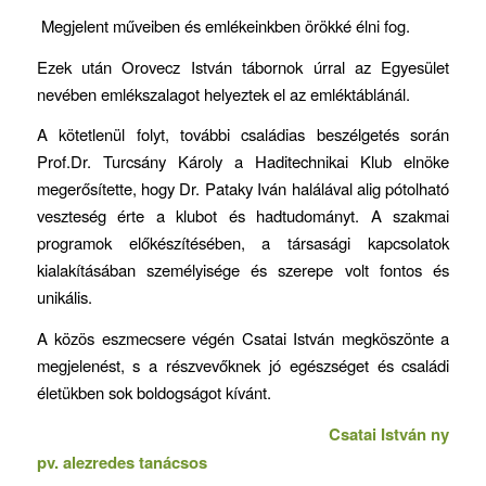
Megjelent műveiben és emlékeinkben örökké élni fog.
Ezek után Orovecz István tábornok úrral az Egyesület
nevében emlékszalagot helyeztek el az emléktáblánál.
A kötetlenül folyt, további családias beszélgetés során
Prof.Dr. Turcsány Károly a Haditechnikai Klub elnöke
megerősítette, hogy Dr. Pataky Iván halálával alig pótolható
veszteség érte a klubot és hadtudományt. A szakmai
programok előkészítésében, a társasági kapcsolatok
kialakításában személyisége és szerepe volt fontos és
unikális.
A közös eszmecsere végén Csatai István megköszönte a
megjelenést, s a részvevőknek jó egészséget és családi
életükben sok boldogságot kívánt.
Csatai István ny
pv. alezredes tanácsos