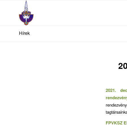
Hírek
20
2021. de
rendezvén
rendezvén
tagtársaink
FPVKSZ El