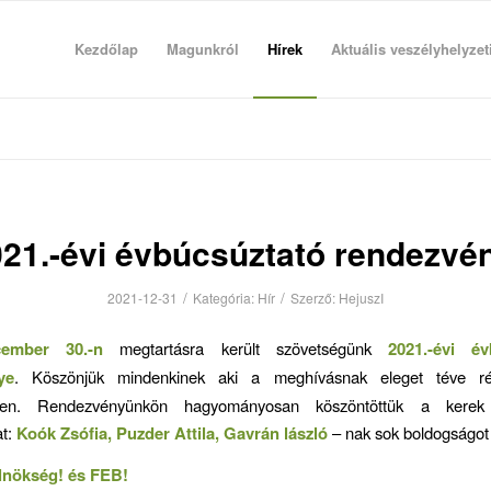
Kezdőlap
Magunkról
Hírek
Aktuális veszélyhelyzet
21.-évi évbúcsúztató rendezvé
/
/
2021-12-31
Kategória:
Hír
Szerző:
HejuszI
cember 30.-n
megtartásra került szövetségünk
2021.-évi év
ye
. Köszönjük mindenkinek aki a meghívásnak eleget téve ré
yen. Rendezvényünkön hagyományosan köszöntöttük a kerek 
at:
Koók Zsófia, Puzder Attila, Gavrán lászló
– nak sok boldogságot
nökség! és FEB!