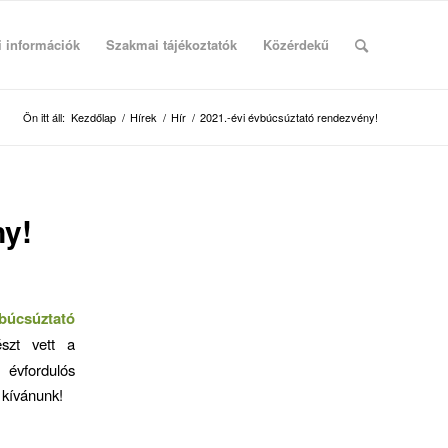
i információk
Szakmai tájékoztatók
Közérdekű
Ön itt áll:
Kezdőlap
/
Hírek
/
Hír
/
2021.-évi évbúcsúztató rendezvény!
ny!
búcsúztató
szt vett a
évfordulós
 kívánunk!