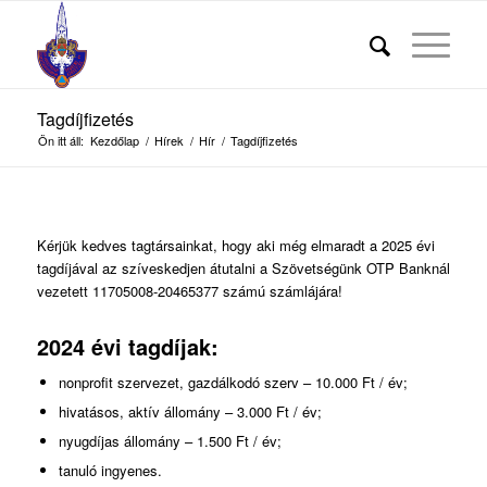
Tagdíjfizetés
Ön itt áll:
Kezdőlap
/
Hírek
/
Hír
/
Tagdíjfizetés
Kérjük kedves tagtársainkat, hogy aki még elmaradt a 2025 évi
tagdíjával az szíveskedjen átutalni a Szövetségünk OTP Banknál
vezetett 11705008-20465377 számú számlájára!
2024 évi tagdíjak:
nonprofit szervezet, gazdálkodó szerv – 10.000 Ft / év;
hivatásos, aktív állomány – 3.000 Ft / év;
nyugdíjas állomány – 1.500 Ft / év;
tanuló ingyenes.