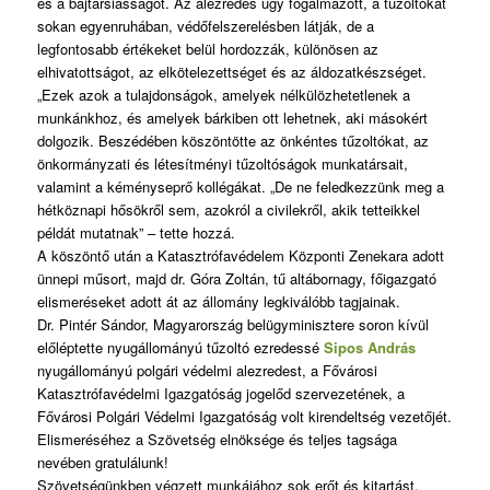
és a bajtársiasságot. Az alezredes úgy fogalmazott, a tűzoltókat
sokan egyenruhában, védőfelszerelésben látják, de a
legfontosabb értékeket belül hordozzák, különösen az
elhivatottságot, az elkötelezettséget és az áldozatkészséget.
„Ezek azok a tulajdonságok, amelyek nélkülözhetetlenek a
munkánkhoz, és amelyek bárkiben ott lehetnek, aki másokért
dolgozik. Beszédében köszöntötte az önkéntes tűzoltókat, az
önkormányzati és létesítményi tűzoltóságok munkatársait,
valamint a kéményseprő kollégákat. „De ne feledkezzünk meg a
hétköznapi hősökről sem, azokról a civilekről, akik tetteikkel
példát mutatnak” – tette hozzá.
A köszöntő után a Katasztrófavédelem Központi Zenekara adott
ünnepi műsort, majd dr. Góra Zoltán, tű altábornagy, főigazgató
elismeréseket adott át az állomány legkiválóbb tagjainak.
Dr. Pintér Sándor, Magyarország belügyminisztere soron kívül
előléptette nyugállományú tűzoltó ezredessé
Sipos András
nyugállományú polgári védelmi alezredest, a Fővárosi
Katasztrófavédelmi Igazgatóság jogelőd szervezetének, a
Fővárosi Polgári Védelmi Igazgatóság volt kirendeltség vezetőjét.
Elismeréséhez a Szövetség elnöksége és teljes tagsága
nevében gratulálunk!
Szövetségünkben végzett munkájához sok erőt és kitartást,