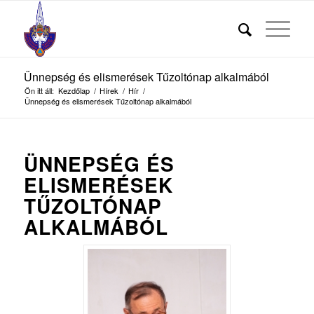
Ünnepség és elismerések Tűzoltónap alkalmából
Ön itt áll:
Kezdőlap
/
Hírek
/
Hír
/
Ünnepség és elismerések Tűzoltónap alkalmából
ÜNNEPSÉG ÉS
ELISMERÉSEK
TŰZOLTÓNAP
ALKALMÁBÓL