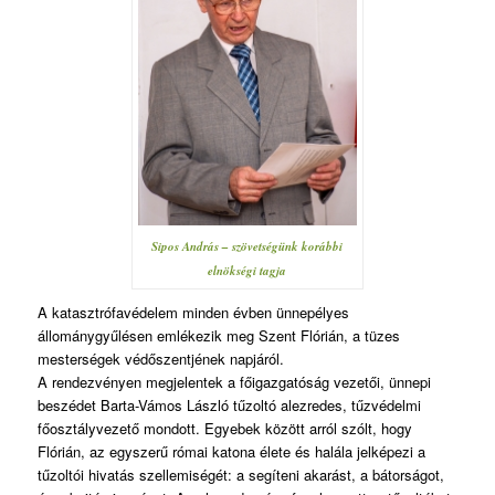
Sipos András – szövetségünk korábbi
elnökségi tagja
A katasztrófavédelem minden évben ünnepélyes
állománygyűlésen emlékezik meg Szent Flórián, a tüzes
mesterségek védőszentjének napjáról.
A rendezvényen megjelentek a főigazgatóság vezetői, ünnepi
beszédet Barta-Vámos László tűzoltó alezredes, tűzvédelmi
főosztályvezető mondott. Egyebek között arról szólt, hogy
Flórián, az egyszerű római katona élete és halála jelképezi a
tűzoltói hivatás szellemiségét: a segíteni akarást, a bátorságot,