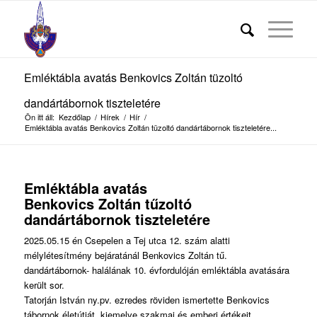
Emléktábla avatás Benkovics Zoltán tüzoltó
dandártábornok tiszteletére
Ön itt áll:
Kezdőlap
/
Hírek
/
Hír
/
Emléktábla avatás Benkovics Zoltán tüzoltó dandártábornok tiszteletére...
Emléktábla avatás
Benkovics Zoltán tűzoltó
dandártábornok tiszteletére
2025.05.15 én Csepelen a Tej utca 12. szám alatti
mélylétesítmény bejáratánál Benkovics Zoltán tű.
dandártábornok- halálának 10. évfordulóján emléktábla avatására
került sor.
Tatorján István ny.pv. ezredes röviden ismertette Benkovics
tábornok életútját, kiemelve szakmai és emberi értékeit.