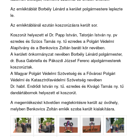
Az emléktáblát Borbély Lénárd a kerület polgármestere leplezte
le.
Az emléktáblánál ezután koszorúzásra került sor.
Koszorút helyezett el Dr. Papp István, Tatorján István ny. pv
ezredes és Szücs Tamás ny. tű ezredes a Polgári Védelmi
Alapítvány és a Benkovics Zoltán baráti kör nevében.
A kerületi önkormányzat nevében Borbély Lénárd polgármester,
dr. Busa Gabriella és Pákozdi József Ferenc alpolgármesterek
koszorúztak.
A Magyar Polgári Védelmi Szövetség és a Fővárosi Polgári
Védelmi és Katasztrófavédelmi Szövetség nevében
Dr. habil. Endrődi István ny. tű. ezredes és Kivágó Tamás ny. tű
dandártábornok helyezett el koszorút.
A megemlékezést követően megtekintésre került az óvóhely,
melyben Benkovics Zoltán emlék szoba került kialakításra.