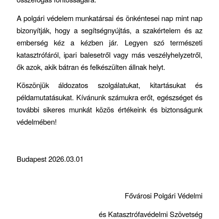
A polgári védelem munkatársai és önkéntesei nap mint nap
bizonyítják, hogy a segítségnyújtás, a szakértelem és az
emberség kéz a kézben jár. Legyen szó természeti
katasztrófáról, ipari balesetről vagy más veszélyhelyzetről,
ők azok, akik bátran és felkészülten állnak helyt.
Köszönjük áldozatos szolgálatukat, kitartásukat és
példamutatásukat. Kívánunk számukra erőt, egészséget és
további sikeres munkát közös értékeink és biztonságunk
védelmében!
Budapest 2026.03.01
Fővárosi Polgári Védelmi
és Katasztrófavédelmi Szövetség