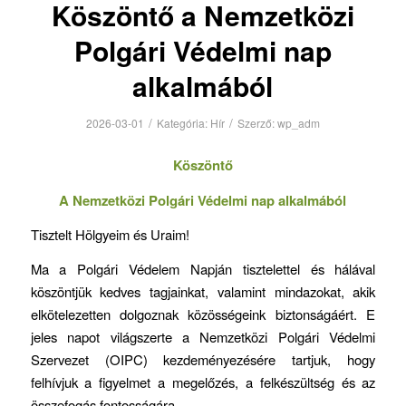
Köszöntő a Nemzetközi
Polgári Védelmi nap
alkalmából
/
/
2026-03-01
Kategória:
Hír
Szerző:
wp_adm
Köszöntő
A Nemzetközi Polgári Védelmi nap alkalmából
Tisztelt Hölgyeim és Uraim!
Ma a Polgári Védelem Napján tisztelettel és hálával
köszöntjük kedves tagjainkat, valamint mindazokat, akik
elkötelezetten dolgoznak közösségeink biztonságáért. E
jeles napot világszerte a Nemzetközi Polgári Védelmi
Szervezet (OIPC) kezdeményezésére tartjuk, hogy
felhívjuk a figyelmet a megelőzés, a felkészültség és az
összefogás fontosságára.