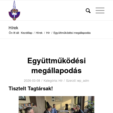
Hírek
Ön itt áll:
Kezdőlap
/
Hírek
/
Hír
/
Együttműködési megállapodás
Együttműködési
megállapodás
/
/
2026-03-08
Kategória:
Hír
Szerző:
wp_adm
Tisztelt Tagtársak!