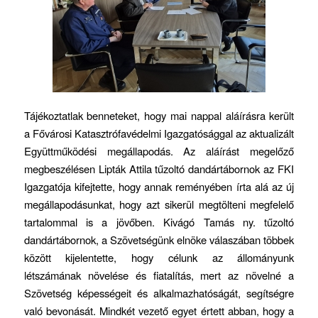
Tájékoztatlak benneteket, hogy mai nappal aláírásra került
a Fővárosi Katasztrófavédelmi Igazgatósággal az aktualizált
Együttműködési megállapodás. Az aláírást megelőző
megbeszélésen Lipták Attila tűzoltó dandártábornok az FKI
Igazgatója kifejtette, hogy annak reményében írta alá az új
megállapodásunkat, hogy azt sikerül megtölteni megfelelő
tartalommal is a jövőben. Kivágó Tamás ny. tűzoltó
dandártábornok, a Szövetségünk elnöke válaszában többek
között kijelentette, hogy célunk az állományunk
létszámának növelése és fiatalítás, mert az növelné a
Szövetség képességeit és alkalmazhatóságát, segítségre
való bevonását. Mindkét vezető egyet értett abban, hogy a