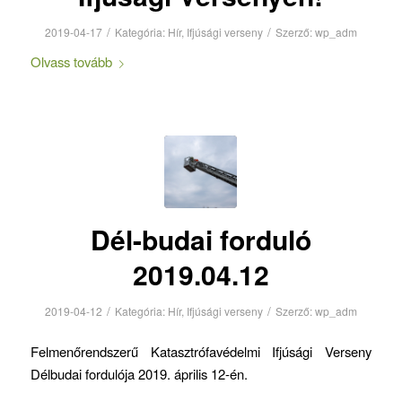
/
/
2019-04-17
Kategória:
Hír
,
Ifjúsági verseny
Szerző:
wp_adm
Olvass tovább
Dél-budai forduló
2019.04.12
/
/
2019-04-12
Kategória:
Hír
,
Ifjúsági verseny
Szerző:
wp_adm
Felmenőrendszerű Katasztrófavédelmi Ifjúsági Verseny
Délbudai fordulója 2019. április 12-én.