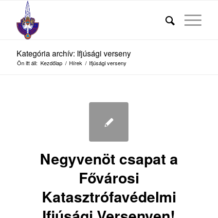
Kategória archív: Ifjúsági verseny
Ön itt áll:
Kezdőlap
/
Hírek
/
Ifjúsági verseny
Negyvenöt csapat a
Fővárosi
Katasztrófavédelmi
Ifjúsági Versenyen!