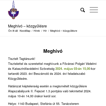
Meghívó – közgyűlésre
Ön itt áll:
Kezdőlap
/
Hírek
/
Hír
/
Meghívó – közgyűlésre
Meghívó
Tisztelt Tagtársunk!
Tisztelettel és szeretettel meghívunk a Fővárosi Polgári Védelmi
és Katasztrófavédelmi Szövetség
2024. május 03-án 15,00
-kor
tartandó 2023. évi Beszámoló és 2024. évi feladatszabó
Közgyűlésére.
Határozat képtelenség esetén a megismételt közgyűlésre
Alapszabályunk II. Fejezet 1.3 pontjára való tekintettel 2024.
május 10-én 14,00 órakor kerül sor.
Helye: 1143 Budapest, Stefánia út 55. Tanácsterem