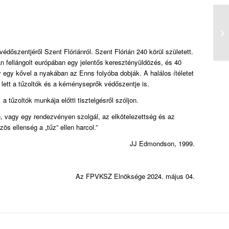
őszentjéről Szent Flóriánról. Szent Flórián 240 körül született.
n fellángolt európában egy jelentős keresztényüldözés, és 40
y egy kővel a nyakában az Enns folyóba dobják. A halálos ítéletet
b lett a tűzoltók és a kéményseprők védőszentje is.
űzoltók munkája előtti tisztelgésről szóljon.
n, vagy egy rendezvényen szolgál, az elkötelezettség és az
ös ellenség a „tűz” ellen harcol.
”
JJ Edmondson, 1999.
Az FPVKSZ Elnöksége 2024. május 04.