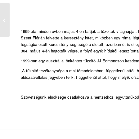
Meghívó – közgyűlésre
1999 óta minden évben május 4-én tartják a tüzoltók világnapját.
Szent Flórián felvette a keresztény hitet, miközben egy római lé
fogságba esett keresztény segítségére sietett, azonban őt is elfo
304. május 4-én hajtották végre, a folyó egyik hídjáról letaszíto
1999-ban egy ausztráliai önkéntes tűzoltó JJ Edmondson kezdemé
„
A tűzoltó tevékenysége a mai társadalomban, függetlenül attól, 
áldozatvállalás jegyében telik. Függetlenül attól, hogy melyik ors
Szövetségünk elnöksége csatlakozva a nemzetközi együttműködés