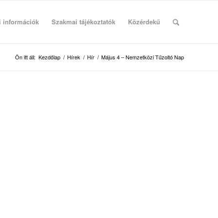
i információk
Szakmai tájékoztatók
Közérdekű
Ön itt áll:
Kezdőlap
/
Hírek
/
Hír
/
Május 4 – Nemzetközi Tűzoltó Nap