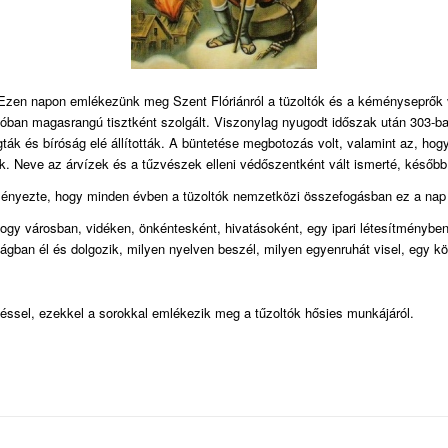
 Ezen napon emlékezünk meg Szent Flóriánról a tüzoltók és a kéményseprők véd
gióban magasrangú tisztként szolgált. Viszonylag nyugodt időszak után 303-ba
gták és bíróság elé állították. A büntetése megbotozás volt, valamint az, hog
tták. Neve az árvízek és a tűzvészek elleni védőszentként vált ismerté, későb
nyezte, hogy minden évben a tüzoltók nemzetközi összefogásban ez a nap a t
hogy városban, vidéken, önkéntesként, hivatásoként, egy ipari létesítménybe
zágban él és dolgozik, milyen nyelven beszél, milyen egyenruhát visel, egy köz
sel, ezekkel a sorokkal emlékezik meg a tűzoltók hősies munkájáról.