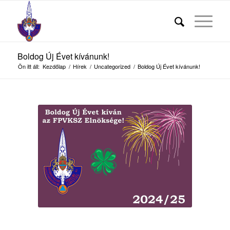
Boldog Új Évet kívánunk!
Ön itt áll:
Kezdőlap
/
Hírek
/
Uncategorized
/
Boldog Új Évet kívánunk!