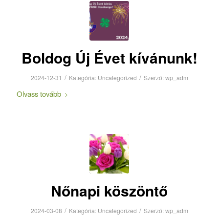
Boldog Új Évet kívánunk!
/
/
2024-12-31
Kategória:
Uncategorized
Szerző:
wp_adm
Olvass tovább
Nőnapi köszöntő
/
/
2024-03-08
Kategória:
Uncategorized
Szerző:
wp_adm