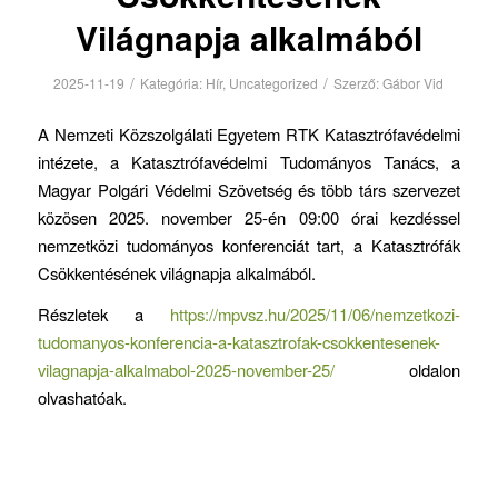
Világnapja alkalmából
/
/
2025-11-19
Kategória:
Hír
,
Uncategorized
Szerző:
Gábor Vid
A Nemzeti Közszolgálati Egyetem RTK Katasztrófavédelmi
intézete, a Katasztrófavédelmi Tudományos Tanács, a
Magyar Polgári Védelmi Szövetség és több társ szervezet
közösen 2025. november 25-én 09:00 órai kezdéssel
nemzetközi tudományos konferenciát tart, a Katasztrófák
Csökkentésének világnapja alkalmából.
Részletek a
https://mpvsz.hu/2025/11/06/nemzetkozi-
tudomanyos-konferencia-a-katasztrofak-csokkentesenek-
vilagnapja-alkalmabol-2025-november-25/
oldalon
olvashatóak.